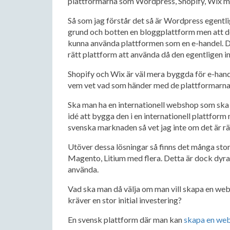
plattformarna som Wordpress, Shopify, Wix m
Så som jag förstår det så är Wordpress egentli
grund och botten en bloggplattform men att de
kunna använda plattformen som en e-handel. Det
rätt plattform att använda då den egentligen i
Shopify och Wix är väl mera byggda för e-hand
vem vet vad som händer med de plattformarna 
Ska man ha en internationell webshop som ska 
idé att bygga den i en internationell plattfor
svenska marknaden så vet jag inte om det är rät
Utöver dessa lösningar så finns det många stor
Magento, Litium med flera. Detta är dock dyra
använda.
Vad ska man då välja om man vill skapa en we
kräver en stor initial investering?
En svensk plattform där man kan
skapa en we