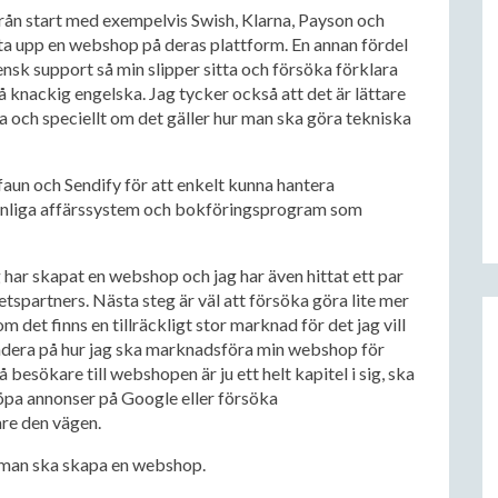
från start med exempelvis Swish, Klarna, Payson och
tta upp en webshop på deras plattform. En annan fördel
vensk support så min slipper sitta och försöka förklara
 knackig engelska. Jag tycker också att det är lättare
ka och speciellt om det gäller hur man ska göra tekniska
aun och Sendify för att enkelt kunna hantera
l vanliga affärssystem och bokföringsprogram som
ag har skapat en webshop och jag har även hittat ett par
tspartners. Nästa steg är väl att försöka göra lite mer
et finns en tillräckligt stor marknad för det jag vill
fundera på hur jag ska marknadsföra min webshop för
 besökare till webshopen är ju ett helt kapitel i sig, ska
öpa annonser på Google eller försöka
re den vägen.
r man ska skapa en webshop.