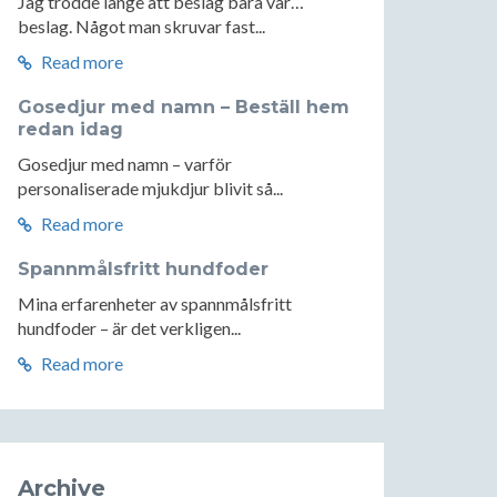
Jag trodde länge att beslag bara var…
beslag. Något man skruvar fast...
Read more
Gosedjur med namn – Beställ hem
redan idag
Gosedjur med namn – varför
personaliserade mjukdjur blivit så...
Read more
Spannmålsfritt hundfoder
Mina erfarenheter av spannmålsfritt
hundfoder – är det verkligen...
Read more
Archive