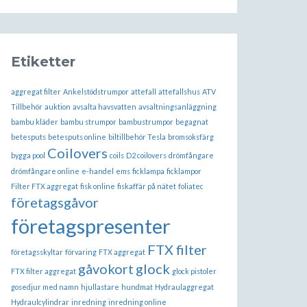
Etiketter
aggregat filter
Ankelstödstrumpor
attefall
attefallshus
ATV
Tillbehör
auktion
avsalta havsvatten
avsaltningsanläggning
bambu kläder
bambu strumpor
bambustrumpor
begagnat
betesputs
betesputs online
biltillbehör Tesla
bromsoksfärg
Coilovers
bygga pool
coils
D2 coilovers
drömfångare
drömfångare online
e-handel
ems
ficklampa
ficklampor
Filter FTX aggregat
fisk online
fiskaffär på nätet
foliatec
företagsgåvor
företagspresenter
FTX filter
företagsskyltar
förvaring
FTX aggregat
gåvokort
glock
FTX filter aggregat
glock pistoler
gosedjur med namn
hjullastare
hundmat
Hydraulaggregat
Hydraulcylindrar
inredning
inredning online