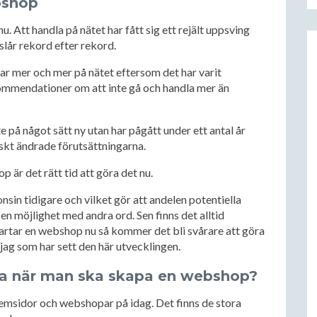
bshop
u. Att handla på nätet har fått sig ett rejält uppsving
lår rekord efter rekord.
lar mer och mer på nätet eftersom det har varit
kommendationer om att inte gå och handla mer än
e på något sätt ny utan har pågått under ett antal år
skt ändrade förutsättningarna.
 är det rätt tid att göra det nu.
sin tidigare och vilket gör att andelen potentiella
 en möjlighet med andra ord. Sen finns det alltid
tartar en webshop nu så kommer det bli svårare att göra
 jag som har sett den här utvecklingen.
lja när man ska skapa en webshop?
msidor och webshopar på idag. Det finns de stora