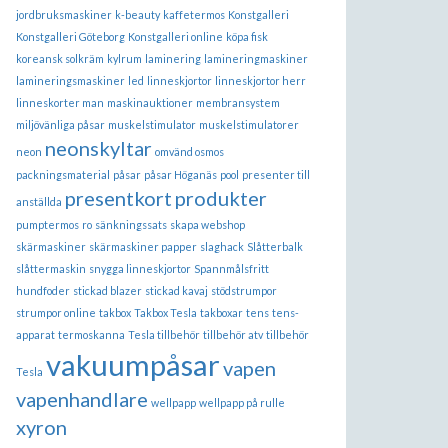
jordbruksmaskiner
k-beauty
kaffetermos
Konstgalleri
Konstgalleri Göteborg
Konstgalleri online
köpa fisk
koreansk solkräm
kylrum
laminering
lamineringmaskiner
lamineringsmaskiner
led
linneskjortor
linneskjortor herr
linneskorter man
maskinauktioner
membransystem
miljövänliga påsar
muskelstimulator
muskelstimulatorer
neonskyltar
neon
omvänd osmos
packningsmaterial
påsar
påsar Höganäs
pool
presenter till
presentkort
produkter
anställda
pumptermos
ro
sänkningssats
skapa webshop
skärmaskiner
skärmaskiner papper
slaghack
Slåtterbalk
slåttermaskin
snygga linneskjortor
Spannmålsfritt
hundfoder
stickad blazer
stickad kavaj
stödstrumpor
strumpor online
takbox
Takbox Tesla
takboxar
tens
tens-
apparat
termoskanna
Tesla tillbehör
tillbehör atv
tillbehör
vakuumpåsar
vapen
Tesla
vapenhandlare
wellpapp
wellpapp på rulle
xyron