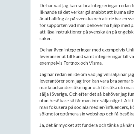
De har vad jag kan se bra integreringar redan 
liknande så det verkar gå snabbt att kunna sä
är att allting är på svenska och att de har en s
för supporten vad man behöver ha hjälp med på
att läsa instruktioner på svenska än på engels
saker.
De har även integreringar med exempelvis Unif
leveranser ut till kund samt integreringar til
exempelvis Fortnox och Visma.
Jag har redan en idé om vad jag vill sälja när j
leverantörer som jag tror kan vara bra samarbe
marknadsundersökningar och försöka utröna om d
sälja i Sverige. Och efter det så behöver jag 
utan besökare så får man inte sälja något. Att få
man fokusera på sociala medier/influencers, k
sökmotoroptimera sin webshop och få besöka
Ja, det är mycket att fundera och tänka på nä