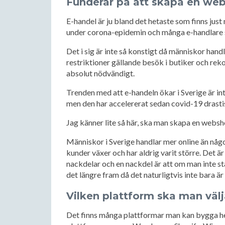
Funderar på att skapa en we
E-handel är ju bland det hetaste som finns just n
under corona-epidemin och många e-handlare s
Det i sig är inte så konstigt då människor hand
restriktioner gällande besök i butiker och re
absolut nödvändigt.
Trenden med att e-handeln ökar i Sverige är int
men den har accelererat sedan covid-19 drasti
Jag känner lite så här, ska man skapa en webshop
Människor i Sverige handlar mer online än någon
kunder växer och har aldrig varit större. Det är
nackdelar och en nackdel är att om man inte s
det längre fram då det naturligtvis inte bara är
Vilken plattform ska man vä
Det finns många plattformar man kan bygga he