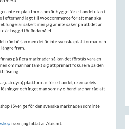
ed mera.
gen inte en plattform som är byggd för e-handel utan i
 i efterhand lagt till Woocommerce för att man ska
 fungerar säkert men jag är inte säker på att det är
nte är byggd för ändamålet.
el från början men det är inte svenska plattformar och
längre fram.
finnas på flera marknader så kan det förstås vara en
m men om man har tänkt sig att primärt fokusera på den
t lösning.
a (och dyra) plattformar för e-handel, exempelvis
 lösningar och inget man som ny e-handlare har råd att
bshop i Sverige för den svenska marknaden som inte
bshop
i som jag hittat är Abicart.