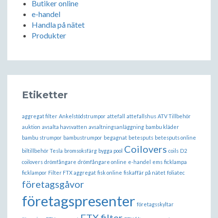
Butiker online
e-handel
Handla på nätet
Produkter
Etiketter
aggregat filter
Ankelstödstrumpor
attefall
attefallshus
ATV Tillbehör
auktion
avsalta havsvatten
avsaltningsanläggning
bambu kläder
bambu strumpor
bambustrumpor
begagnat
betesputs
betesputs online
Coilovers
biltillbehör Tesla
bromsoksfärg
bygga pool
coils
D2
coilovers
drömfångare
drömfångare online
e-handel
ems
ficklampa
ficklampor
Filter FTX aggregat
fisk online
fiskaffär på nätet
foliatec
företagsgåvor
företagspresenter
företagsskyltar
FTX filter