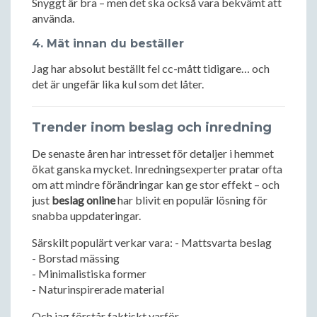
Snyggt är bra – men det ska också vara bekvämt att
använda.
4. Mät innan du beställer
Jag har absolut beställt fel cc-mått tidigare… och
det är ungefär lika kul som det låter.
Trender inom beslag och inredning
De senaste åren har intresset för detaljer i hemmet
ökat ganska mycket. Inredningsexperter pratar ofta
om att mindre förändringar kan ge stor effekt – och
just
beslag online
har blivit en populär lösning för
snabba uppdateringar.
Särskilt populärt verkar vara: - Mattsvarta beslag
- Borstad mässing
- Minimalistiska former
- Naturinspirerade material
Och jag förstår faktiskt varför.