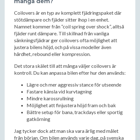
många dem?
Coilovers är en typ av komplett fjädringspaket där
stötdämpare och fjäder sitter ihop i en enhet.
Namnet kommer från “coil spring over shock”, alltså
fjäder runt dämpare. Till skillnad från vanliga
sänkningsfjädrar ger coilovers ofta möjlighet att
justera bilens höjd, och på vissa modeller även
hårdhet, rebound eller kompression.
Det stora skälet till att många väljer coilovers är
kontroll. Du kan anpassa bilen efter hur den används:
Lägre och mer aggressiv stance för utseende
Fastare känsla vid kurvtagning
Mindre karossrullning
Möjlighet att finjustera höjd fram och bak
Bättre setup för bana, trackdays eller sportig
gatkörning
Jag tycker dock att man ska vara ärlig med målet
från början. Om bilen används varje dag, på svenska