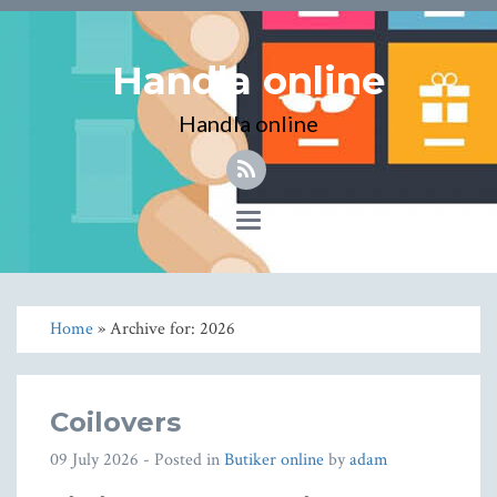
Handla online
Handla online
Toggle
navigation
Home
» Archive for: 2026
Coilovers
09 July 2026
- Posted in
Butiker online
by
adam