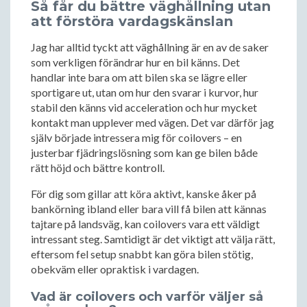
Så får du bättre väghållning utan
att förstöra vardagskänslan
Jag har alltid tyckt att väghållning är en av de saker
som verkligen förändrar hur en bil känns. Det
handlar inte bara om att bilen ska se lägre eller
sportigare ut, utan om hur den svarar i kurvor, hur
stabil den känns vid acceleration och hur mycket
kontakt man upplever med vägen. Det var därför jag
själv började intressera mig för coilovers – en
justerbar fjädringslösning som kan ge bilen både
rätt höjd och bättre kontroll.
För dig som gillar att köra aktivt, kanske åker på
bankörning ibland eller bara vill få bilen att kännas
tajtare på landsväg, kan coilovers vara ett väldigt
intressant steg. Samtidigt är det viktigt att välja rätt,
eftersom fel setup snabbt kan göra bilen stötig,
obekväm eller opraktisk i vardagen.
Vad är coilovers och varför väljer så