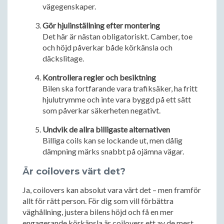
vägegenskaper.
Gör hjulinställning efter montering
Det här är nästan obligatoriskt. Camber, toe
och höjd påverkar både körkänsla och
däckslitage.
Kontrollera regler och besiktning
Bilen ska fortfarande vara trafiksäker, ha fritt
hjulutrymme och inte vara byggd på ett sätt
som påverkar säkerheten negativt.
Undvik de allra billigaste alternativen
Billiga coils kan se lockande ut, men dålig
dämpning märks snabbt på ojämna vägar.
Är coilovers värt det?
Ja, coilovers kan absolut vara värt det – men framför
allt för rätt person. För dig som vill förbättra
väghållning, justera bilens höjd och få en mer
engagerande körkänsla är coilovers ett av de mest