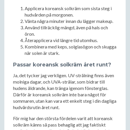
Applicera koreansk solkräm som sista steg i
hudvården på morgonen.
Vänta några minuter innan du lägger makeup.
Använd tillräcklig mängd, även på hals och
öron.
Återapplicera vid längre tid utomhus.
Kombinera med keps, solglasögon och skugga
när solen är stark.
Passar koreansk solkräm året runt?
Ja, det tycker jag verkligen. UV-strålning finns även
molniga dagar, och UVA-strålar, som bidrar till
hudens åldrande, kan tränga igenom fönsterglas.
Därför är koreansk solkräm inte bara något för
sommaren, utan kan vara ett enkelt steg i din dagliga
hudvårdsrutin året runt.
För mig har den största fördelen varit att koreansk
solkräm känns så pass behaglig att jag faktiskt