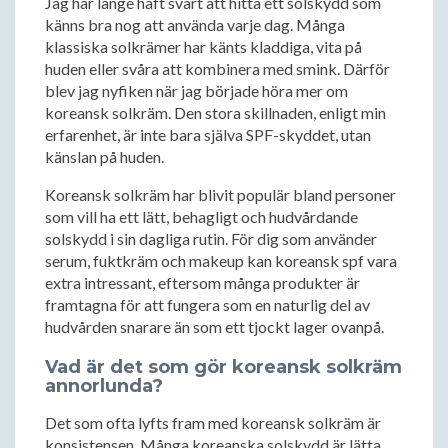
Jag har länge haft svårt att hitta ett solskydd som
känns bra nog att använda varje dag. Många
klassiska solkrämer har känts kladdiga, vita på
huden eller svåra att kombinera med smink. Därför
blev jag nyfiken när jag började höra mer om
koreansk solkräm. Den stora skillnaden, enligt min
erfarenhet, är inte bara själva SPF-skyddet, utan
känslan på huden.
Koreansk solkräm har blivit populär bland personer
som vill ha ett lätt, behagligt och hudvårdande
solskydd i sin dagliga rutin. För dig som använder
serum, fuktkräm och makeup kan koreansk spf vara
extra intressant, eftersom många produkter är
framtagna för att fungera som en naturlig del av
hudvården snarare än som ett tjockt lager ovanpå.
Vad är det som gör koreansk solkräm
annorlunda?
Det som ofta lyfts fram med koreansk solkräm är
konsistensen. Många koreanska solskydd är lätta,