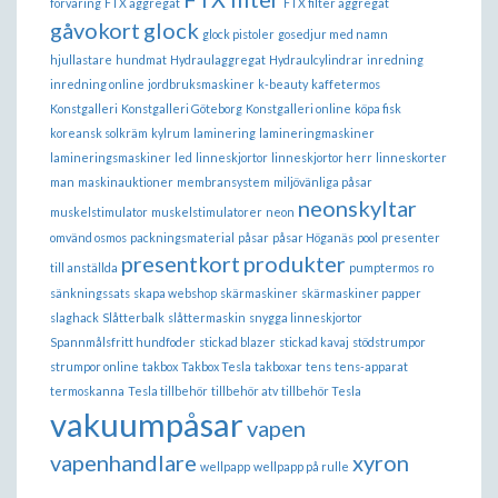
förvaring
FTX aggregat
FTX filter aggregat
gåvokort
glock
glock pistoler
gosedjur med namn
hjullastare
hundmat
Hydraulaggregat
Hydraulcylindrar
inredning
inredning online
jordbruksmaskiner
k-beauty
kaffetermos
Konstgalleri
Konstgalleri Göteborg
Konstgalleri online
köpa fisk
koreansk solkräm
kylrum
laminering
lamineringmaskiner
lamineringsmaskiner
led
linneskjortor
linneskjortor herr
linneskorter
man
maskinauktioner
membransystem
miljövänliga påsar
neonskyltar
muskelstimulator
muskelstimulatorer
neon
omvänd osmos
packningsmaterial
påsar
påsar Höganäs
pool
presenter
presentkort
produkter
till anställda
pumptermos
ro
sänkningssats
skapa webshop
skärmaskiner
skärmaskiner papper
slaghack
Slåtterbalk
slåttermaskin
snygga linneskjortor
Spannmålsfritt hundfoder
stickad blazer
stickad kavaj
stödstrumpor
strumpor online
takbox
Takbox Tesla
takboxar
tens
tens-apparat
termoskanna
Tesla tillbehör
tillbehör atv
tillbehör Tesla
vakuumpåsar
vapen
vapenhandlare
xyron
wellpapp
wellpapp på rulle