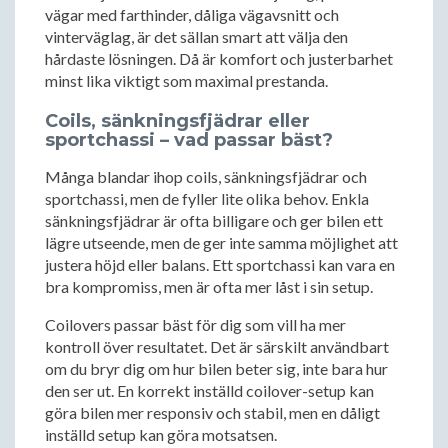
vägar med farthinder, dåliga vägavsnitt och
vinterväglag, är det sällan smart att välja den
hårdaste lösningen. Då är komfort och justerbarhet
minst lika viktigt som maximal prestanda.
Coils, sänkningsfjädrar eller
sportchassi – vad passar bäst?
Många blandar ihop coils, sänkningsfjädrar och
sportchassi, men de fyller lite olika behov. Enkla
sänkningsfjädrar är ofta billigare och ger bilen ett
lägre utseende, men de ger inte samma möjlighet att
justera höjd eller balans. Ett sportchassi kan vara en
bra kompromiss, men är ofta mer låst i sin setup.
Coilovers passar bäst för dig som vill ha mer
kontroll över resultatet. Det är särskilt användbart
om du bryr dig om hur bilen beter sig, inte bara hur
den ser ut. En korrekt inställd coilover-setup kan
göra bilen mer responsiv och stabil, men en dåligt
inställd setup kan göra motsatsen.