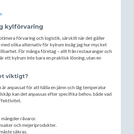
m
g kylförvaring
ptimera förvaring och logistik, särskilt när det gäller
 med olika alternativ för kylrum insåg jag hur mycket
lbarhet. För många företag – allt från restauranger och
 är ett kylrum inte bara en praktisk lösning, utan en
et viktigt?
 är anpassat för att hålla en jämn och låg temperatur
 kylskåp kan det anpassas efter specifika behov, både vad
fektivitet.
 mängder råvaror.
nsaker och mejeriprodukter.
 måste säkras.