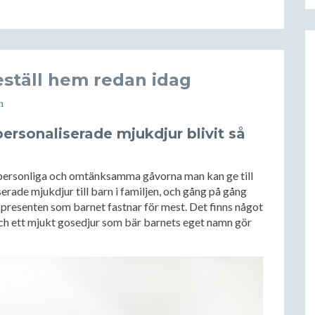
ställ hem redan idag
m
ersonaliserade mjukdjur blivit så
t personliga och omtänksamma gåvorna man kan ge till
iserade mjukdjur till barn i familjen, och gång på gång
 presenten som barnet fastnar för mest. Det finns något
 och ett mjukt gosedjur som bär barnets eget namn gör