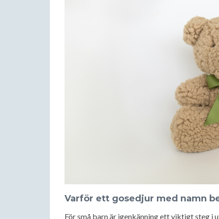
Varför ett gosedjur med namn b
För små barn är igenkänning ett viktigt steg i u