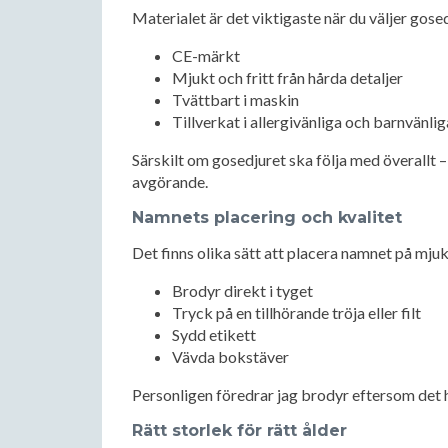
Materialet är det viktigaste när du väljer gosed
CE-märkt
Mjukt och fritt från hårda detaljer
Tvättbart i maskin
Tillverkat i allergivänliga och barnvänli
Särskilt om gosedjuret ska följa med överallt – 
avgörande.
Namnets placering och kvalitet
Det finns olika sätt att placera namnet på mjuk
Brodyr direkt i tyget
Tryck på en tillhörande tröja eller filt
Sydd etikett
Vävda bokstäver
Personligen föredrar jag brodyr eftersom det hå
Rätt storlek för rätt ålder