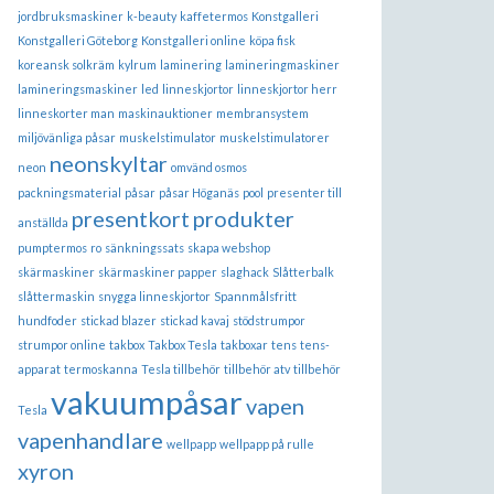
jordbruksmaskiner
k-beauty
kaffetermos
Konstgalleri
Konstgalleri Göteborg
Konstgalleri online
köpa fisk
koreansk solkräm
kylrum
laminering
lamineringmaskiner
lamineringsmaskiner
led
linneskjortor
linneskjortor herr
linneskorter man
maskinauktioner
membransystem
miljövänliga påsar
muskelstimulator
muskelstimulatorer
neonskyltar
neon
omvänd osmos
packningsmaterial
påsar
påsar Höganäs
pool
presenter till
presentkort
produkter
anställda
pumptermos
ro
sänkningssats
skapa webshop
skärmaskiner
skärmaskiner papper
slaghack
Slåtterbalk
slåttermaskin
snygga linneskjortor
Spannmålsfritt
hundfoder
stickad blazer
stickad kavaj
stödstrumpor
strumpor online
takbox
Takbox Tesla
takboxar
tens
tens-
apparat
termoskanna
Tesla tillbehör
tillbehör atv
tillbehör
vakuumpåsar
vapen
Tesla
vapenhandlare
wellpapp
wellpapp på rulle
xyron