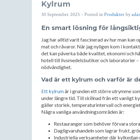
Kylrum
30 September 2025
- Posted in
Produkter
by
ada
En smart lösning för långsikti
Jag har alltid varit fascinerad av hur man kan o
mat och råvaror. När jag nyligen kom i kontakt
det kan påverka både kvalitet, ekonomi och hål
hotell till livsmedelsbutiker och laboratorier –
nödvändighet.
Vad är ett kylrum och varför är d
Ett kylrum
är i grunden ett större utrymme som
under längre tid. Till skillnad från ett vanligt
gäller storlek, temperaturintervall och energief
Några vanliga användningsområden är:
Restauranger som behöver förvara stora
Dagligvaruhandeln som lagrar frukt, grö
Industriella verksamheter där kylkedjan