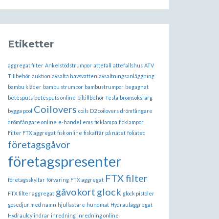
Etiketter
aggregat filter
Ankelstödstrumpor
attefall
attefallshus
ATV
Tillbehör
auktion
avsalta havsvatten
avsaltningsanläggning
bambu kläder
bambu strumpor
bambustrumpor
begagnat
betesputs
betesputs online
biltillbehör Tesla
bromsoksfärg
Coilovers
bygga pool
coils
D2 coilovers
drömfångare
drömfångare online
e-handel
ems
ficklampa
ficklampor
Filter FTX aggregat
fisk online
fiskaffär på nätet
foliatec
företagsgåvor
företagspresenter
FTX filter
företagsskyltar
förvaring
FTX aggregat
gåvokort
glock
FTX filter aggregat
glock pistoler
gosedjur med namn
hjullastare
hundmat
Hydraulaggregat
Hydraulcylindrar
inredning
inredning online