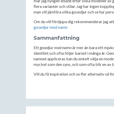
När jag nyligen letade efter olika modeller av
flera varianter och stilar. Jag har ingen koppli
man vill jämföra olika gosedjur och se hur pers
Om du vill fördjupa dig rekommenderar jag att
gosedjur med namn
Sammanfattning
Ett
gosedjur med namn
är mer än bara ett mjukd
identitet och ofta följer barnet i många år. Ge
namnet appliceras kan du enkelt välja en model
mycket som den syns, och som ofta blir en av
Vill du få inspiration och se fler alternativ så f