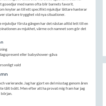
att gosedjur med namn ofta blir barnets favorit.
 knyter an till ett specifikt mjukdjur lättare hanterar
er starkare trygghet vid nya situationer.
mjukdjur första gången har det nästan alltid lett till en
inationen av mjukhet, värme och namnet som gör det
mn
tning
edagspresent eller babyshower-gåva
r
rsonligt vald
namn
och varierande. Jag har gjort en del misstag genom åren
inte tålt tvätt. Men efter att ha provat mig fram har jag
 början.