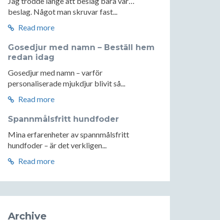
Jag trodde länge att beslag bara var…
beslag. Något man skruvar fast...
Read more
Gosedjur med namn – Beställ hem
redan idag
Gosedjur med namn – varför
personaliserade mjukdjur blivit så...
Read more
Spannmålsfritt hundfoder
Mina erfarenheter av spannmålsfritt
hundfoder – är det verkligen...
Read more
Archive