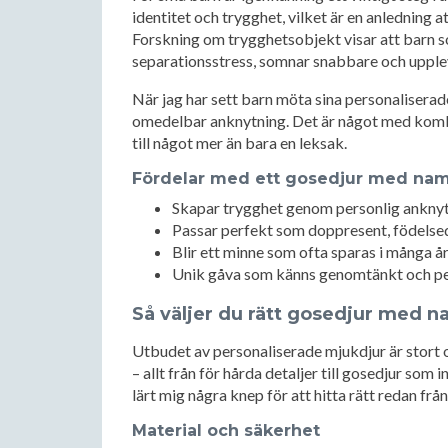
identitet och trygghet, vilket är en anledning 
Forskning om trygghetsobjekt visar att barn som
separationsstress, somnar snabbare och upplev
När jag har sett barn möta sina personaliserade 
omedelbar anknytning. Det är något med komb
till något mer än bara en leksak.
Fördelar med ett gosedjur med na
Skapar trygghet genom personlig ankny
Passar perfekt som doppresent, födels
Blir ett minne som ofta sparas i många å
Unik gåva som känns genomtänkt och pe
Så väljer du rätt gosedjur med 
Utbudet av personaliserade mjukdjur är stort 
– allt från för hårda detaljer till gosedjur som 
lärt mig några knep för att hitta rätt redan från
Material och säkerhet