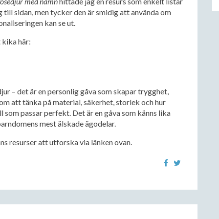
gosedjur med namn
hittade jag en resurs som enkelt listar
ng till sidan, men tycker den är smidig att använda om
onaliseringen kan se ut.
 kika här:
jur – det är en personlig gåva som skapar trygghet,
nom att tänka på material, säkerhet, storlek och hur
l som passar perfekt. Det är en gåva som känns lika
 barndomens mest älskade ägodelar.
inns resurser att utforska via länken ovan.