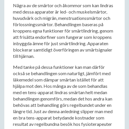
Några av de smärtor och åkommor som kan lindras
med dessa apparater är led- och muskelsmärtor,
huvudvärk och migrän, menstruationssmärtor och
förlossningssmärtor. Behandlingen baseras på
kroppens egna funktioner för smärtlindring, genom
att frisätta endorfiner som fungerar som kroppens
inbyggda ämne för just smärtlindring. Apparaten
blockerar samtidigt överföringen av smärtsignaler
till hjärnan.
Med tanke på dessa funktioner kan man därför
också se behandlingen som naturligt, jämfört med
läkemedel som dämpar smärtan istället för att
hjälpa mot den. Hos många av de som behandlas
med en tens-apparat lindras smärtan helt medan
behandlingen genomförs, medan det hos andra kan
behövas att behandling görs regelbundet under en
längre tid. Just av denna anledning slipper man med
en bra tens-apparat betydande kostnader som
resultat av regelbundna besök hos fysioterapeuter