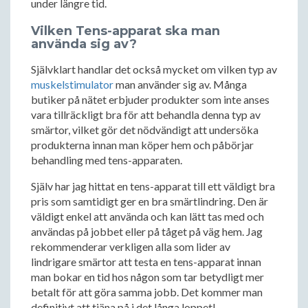
under längre tid.
Vilken Tens-apparat ska man
använda sig av?
Självklart handlar det också mycket om vilken typ av
muskelstimulator
man använder sig av. Många
butiker på nätet erbjuder produkter som inte anses
vara tillräckligt bra för att behandla denna typ av
smärtor, vilket gör det nödvändigt att undersöka
produkterna innan man köper hem och påbörjar
behandling med tens-apparaten.
Själv har jag hittat en tens-apparat till ett väldigt bra
pris som samtidigt ger en bra smärtlindring. Den är
väldigt enkel att använda och kan lätt tas med och
användas på jobbet eller på tåget på väg hem. Jag
rekommenderar verkligen alla som lider av
lindrigare smärtor att testa en tens-apparat innan
man bokar en tid hos någon som tar betydligt mer
betalt för att göra samma jobb. Det kommer man
definitivt att tjäna på i det långa loppet!