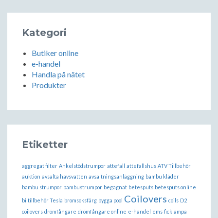
Kategori
Butiker online
e-handel
Handla på nätet
Produkter
Etiketter
aggregat filter
Ankelstödstrumpor
attefall
attefallshus
ATV Tillbehör
auktion
avsalta havsvatten
avsaltningsanläggning
bambu kläder
bambu strumpor
bambustrumpor
begagnat
betesputs
betesputs online
Coilovers
biltillbehör Tesla
bromsoksfärg
bygga pool
coils
D2
coilovers
drömfångare
drömfångare online
e-handel
ems
ficklampa