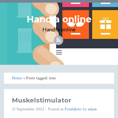
Handla online
Handla online
Toggle
navigation
Home
» Posts tagged: tens
Muskelstimulator
21 September 2022
- Posted in
Produkter
by
adam