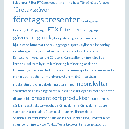
ficklampor
Filter FTX aggregat
fisk online
fiskaffär på nätet
foliatec
företagsgåvor
företagspresenter
företagsskyltar
FTX filter
förvaring
FTX aggregat
FTX filter aggregat
gåvokort
glock
glock pistoler
gosedjur med namn
hjullastare
hundmat
Hydraulaggregat
Hydraulcylindrar
inredning
inredning online
jordbruksmaskiner
k-beauty
kaffetermos
Konstgalleri
Konstgalleri Göteborg
Konstgalleri online
köpa fisk
koreansk solkräm
kylrum
laminering
lamineringmaskiner
lamineringsmaskiner
led
linneskjortor
linneskjortor herr
linneskorter
man
maskinauktioner
membransystem
miljövänliga påsar
neonskyltar
muskelstimulator
muskelstimulatorer
neon
omvänd osmos
packningsmaterial
påsar
påsar Höganäs
pool
presenter
presentkort
produkter
till anställda
pumptermos
ro
sänkningssats
skapa webshop
skärmaskiner
skärmaskiner papper
slaghack
Slåtterbalk
slåttermaskin
snygga linneskjortor
Spannmålsfritt hundfoder
stickad blazer
stickad kavaj
stödstrumpor
strumpor online
takbox
Takbox Tesla
takboxar
tens
tens-apparat