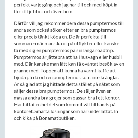
perfekt varje gång och jag har till och med köpt in
fler till jobbet och även hem.
Därför vill jag rekommendera dessa pumptermos till
andra som också söker efter en bra pumptermos
eller precis tänkt köpa en. De är perfekta till
sommaren när man ska ut på utflykter eller kanske
ta med sig en pumptermos på sin långa roadtrip.
Pumptermos är jättebra att ha i husvagn eller husbil
med. Där kanske man lätt kan få oväntat besök av en
granne med. Toppen att kunna ha varmt kaffe att
bjuda på då och en pumptermos som inte krånglar.
Är så glad att jag hittade detta stället på nätet som
säljer dessa bra pumptermos. De säljer även en
massa andra bra grejer som passar bra i ett kontor.
Har hittat en hel del som kommit väl till hands på
kontoret. Smarta lösningar som har underlättat. In
och kika på Bonamatbutiken.