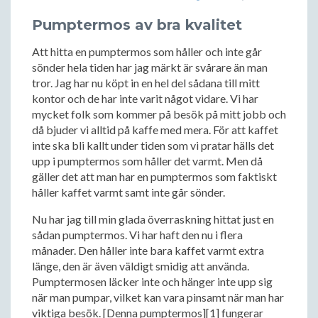
Pumptermos av bra kvalitet
Att hitta en pumptermos som håller och inte går
sönder hela tiden har jag märkt är svårare än man
tror. Jag har nu köpt in en hel del sådana till mitt
kontor och de har inte varit något vidare. Vi har
mycket folk som kommer på besök på mitt jobb och
då bjuder vi alltid på kaffe med mera. För att kaffet
inte ska bli kallt under tiden som vi pratar hälls det
upp i pumptermos som håller det varmt. Men då
gäller det att man har en pumptermos som faktiskt
håller kaffet varmt samt inte går sönder.
Nu har jag till min glada överraskning hittat just en
sådan pumptermos. Vi har haft den nu i flera
månader. Den håller inte bara kaffet varmt extra
länge, den är även väldigt smidig att använda.
Pumptermosen läcker inte och hänger inte upp sig
när man pumpar, vilket kan vara pinsamt när man har
viktiga besök. [Denna pumptermos][1] fungerar