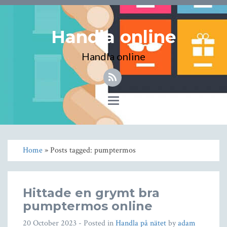
Handla online
Handla online
Toggle
navigation
Home
» Posts tagged: pumptermos
Hittade en grymt bra
pumptermos online
20 October 2023
- Posted in
Handla på nätet
by
adam