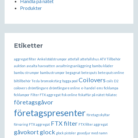
Handla på nätet
Produkter
Etiketter
aggregat filter
Ankelstödstrumpor
attefall
attefallshus
ATV Tillbehör
auktion
avsalta havsvatten
avsaltningsanläggning
bambu kläder
bambu strumpor
bambustrumpor
begagnat
betesputs
betesputs online
Coilovers
biltillbehör Tesla
bromsoksfärg
bygga pool
coils
D2
coilovers
drömfångare
drömfångare online
e-handel
ems
ficklampa
ficklampor
Filter FTX aggregat
fisk online
fiskaffär på nätet
foliatec
företagsgåvor
företagspresenter
företagsskyltar
FTX filter
förvaring
FTX aggregat
FTX filter aggregat
gåvokort
glock
glock pistoler
gosedjur med namn