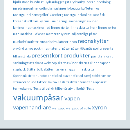
hjullastare
hundmat
Hydraulaggregat
Hydraulcylindrar
inredning
inredning online
jordbruksmaskiner
k-beauty
kaffetermos
Konstgalleri
Konstgalleri Göteborg
Konstgalleri online
köpa fisk
koreansk solkräm
kylrum
laminering
lamineringmaskiner
lamineringsmaskiner
led
linneskjortor
linneskjortor herr
linneskorter
man
maskinauktioner
membransystem
miljövänliga påsar
neonskyltar
muskelstimulator
muskelstimulatorer
neon
omvänd osmos
packningsmaterial
påsar
påsar Höganäs
pool
presenter
presentkort
produkter
till anställda
pumptermos
ro
sänkningssats
skapa webshop
skärmaskiner
skärmaskiner papper
slaghack
Slåtterbalk
slåttermaskin
snygga linneskjortor
Spannmålsfritt hundfoder
stickad blazer
stickad kavaj
stödstrumpor
strumpor online
takbox
Takbox Tesla
takboxar
tens
tens-apparat
termoskanna
Tesla tillbehör
tillbehör atv
tillbehör Tesla
vakuumpåsar
vapen
vapenhandlare
xyron
wellpapp
wellpapp på rulle