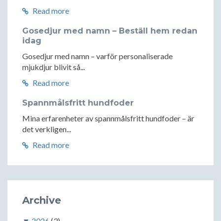
Read more
Gosedjur med namn – Beställ hem redan
idag
Gosedjur med namn – varför personaliserade
mjukdjur blivit så...
Read more
Spannmålsfritt hundfoder
Mina erfarenheter av spannmålsfritt hundfoder – är
det verkligen...
Read more
Archive
▼
2026
(3)