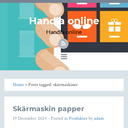
Handla online
Handla online
Toggle
navigation
Home
» Posts tagged: skärmaskiner
Skärmaskin papper
19 December 2024
- Posted in
Produkter
by
adam