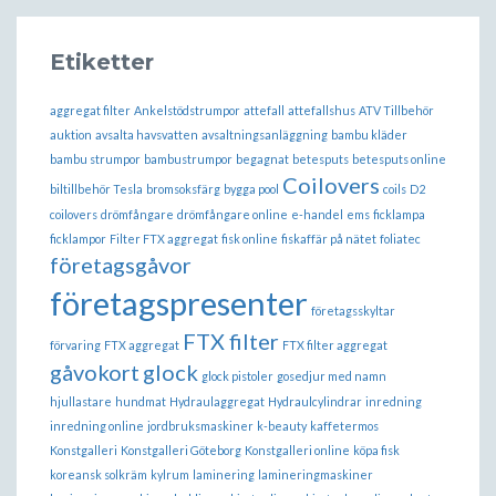
Etiketter
aggregat filter
Ankelstödstrumpor
attefall
attefallshus
ATV Tillbehör
auktion
avsalta havsvatten
avsaltningsanläggning
bambu kläder
bambu strumpor
bambustrumpor
begagnat
betesputs
betesputs online
Coilovers
biltillbehör Tesla
bromsoksfärg
bygga pool
coils
D2
coilovers
drömfångare
drömfångare online
e-handel
ems
ficklampa
ficklampor
Filter FTX aggregat
fisk online
fiskaffär på nätet
foliatec
företagsgåvor
företagspresenter
företagsskyltar
FTX filter
förvaring
FTX aggregat
FTX filter aggregat
gåvokort
glock
glock pistoler
gosedjur med namn
hjullastare
hundmat
Hydraulaggregat
Hydraulcylindrar
inredning
inredning online
jordbruksmaskiner
k-beauty
kaffetermos
Konstgalleri
Konstgalleri Göteborg
Konstgalleri online
köpa fisk
koreansk solkräm
kylrum
laminering
lamineringmaskiner