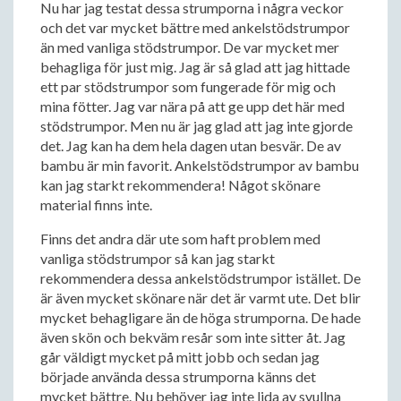
Nu har jag testat dessa strumporna i några veckor
och det var mycket bättre med ankelstödstrumpor
än med vanliga stödstrumpor. De var mycket mer
behagliga för just mig. Jag är så glad att jag hittade
ett par stödstrumpor som fungerade för mig och
mina fötter. Jag var nära på att ge upp det här med
stödstrumpor. Men nu är jag glad att jag inte gjorde
det. Jag kan ha dem hela dagen utan besvär. De av
bambu är min favorit. Ankelstödstrumpor av bambu
kan jag starkt rekommendera! Något skönare
material finns inte.
Finns det andra där ute som haft problem med
vanliga stödstrumpor så kan jag starkt
rekommendera dessa ankelstödstrumpor istället. De
är även mycket skönare när det är varmt ute. Det blir
mycket behagligare än de höga strumporna. De hade
även skön och bekväm resår som inte sitter åt. Jag
går väldigt mycket på mitt jobb och sedan jag
började använda dessa strumporna känns det
mycket bättre. Nu behöver jag inte lida av svullna