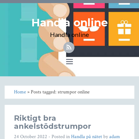
Handla online
Handla online
Toggle
navigation
Home
» Posts tagged: strumpor online
Riktigt bra
ankelstödstrumpor
24 October 2022
- Posted in
Handla på nätet
by
adam