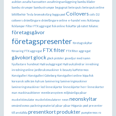
auktion
avsalta havsvatten
avsaltningsanläggning
bambu kläder
bambu strumpor
bambustrumpor
begagnat
betesputs
betesputs online
Coilovers
biltillbehör Tesla
bromsoksfärg
bygga pool
coils
D2
coilovers
drömfångare
drömfångare online
e-handel
ems
ficklampa
ficklampor
Filter FTX aggregat
fisk online
fiskaffär på nätet
foliatec
företagsgåvor
företagspresenter
företagsskyltar
FTX filter
förvaring
FTX aggregat
FTX filter aggregat
gåvokort
glock
glock pistoler
gosedjur med namn
hjullastare
hundmat
Hydraulaggregat
Hydraulcylindrar
inredning
inredning online
jordbruksmaskiner
k-beauty
kaffetermos
Konstgalleri
Konstgalleri Göteborg
Konstgalleri online
köpa fisk
koreansk solkräm
kylrum
laminering
lamineringmaskiner
lamineringsmaskiner
led
linneskjortor
linneskjortor herr
linneskorter
man
maskinauktioner
membransystem
miljövänliga påsar
neonskyltar
muskelstimulator
muskelstimulatorer
neon
omvänd osmos
packningsmaterial
påsar
påsar Höganäs
pool
presenter
presentkort
produkter
till anställda
pumptermos
ro