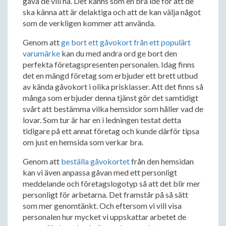
gåva de vill ha. Det känns som en bra idé för att de
ska känna att är delaktiga och att de kan välja något
som de verkligen kommer att använda.
Genom att
ge bort ett gåvokort från ett populärt
varumärke
kan du med andra ord ge bort den
perfekta företagspresenten personalen. Idag finns
det en mängd företag som erbjuder ett brett utbud
av kända gåvokort i olika prisklasser. Att det finns så
många som erbjuder denna tjänst gör det samtidigt
svårt att bestämma vilka hemsidor som håller vad de
lovar. Som tur är har en i ledningen testat detta
tidigare på ett annat företag och kunde därför tipsa
om just en hemsida som verkar bra.
Genom att
beställa gåvokortet
från den hemsidan
kan vi även anpassa gåvan med ett personligt
meddelande och företagslogotyp så att det blir mer
personligt för arbetarna. Det framstår på så sätt
som mer genomtänkt. Och eftersom vi vill visa
personalen hur mycket vi uppskattar arbetet de