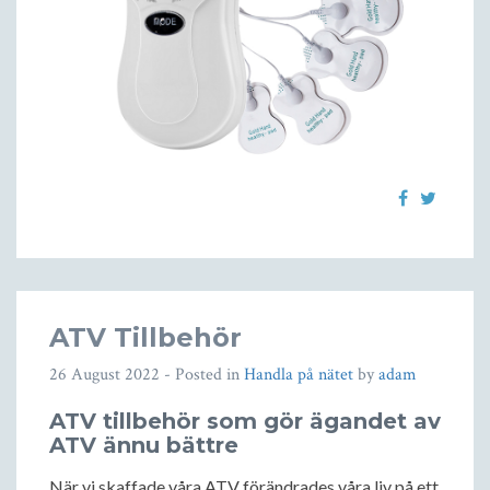
ATV Tillbehör
26 August 2022
- Posted in
Handla på nätet
by
adam
ATV tillbehör som gör ägandet av
ATV ännu bättre
När vi skaffade våra ATV förändrades våra liv på ett