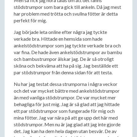
Men så fick jag höra talas om att det fanns
stödstrumpor som bara gick till ankeln. Då jag mest
har problem med trötta och svullna fötter är detta
perfekt för mig.
Jag började leta online efter några jag tyckte
verkade bra. Hittade en hemsida som hade
ankelstödstrumpor som jag tyckte verkade bra och
var fina. De hade även ankelstödstrumpor av bambu
och bambustrumpor älskar jag. De är så otroligt
sköna och bekväma att ha på sig. Jag beställde ett
par stödstrumpor från denna sidan för att testa.
Nu har jag testat dessa strumporna i några veckor
och det var mycket bättre med ankelstödstrumpor
än med vanliga stödstrumpor. De var mycket mer
behagliga för just mig. Jag är så glad att jag hittade
ett par stödstrumpor som fungerade för mig och
mina fötter. Jag var nära på att ge upp det här med
stödstrumpor. Men nu är jag glad att jag inte gjorde
det. Jag kan ha dem hela dagen utan besvär. De av