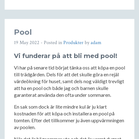
Pool
19 May 2022
- Posted in
Produkter
by
adam
Vi funderar på att bli med pool!
Vi har på senare tid börjat tänka oss att köpa en pool
till trädgården. Dels för att det skulle göra en rejäl
värdeökning för huset, samt dels nog väldigt trevligt
att ha en pool och både jag och barnen skulle
garanterat använda den ofta under sommaren.
En sak som dock är lite mindre kul är ju klart
kostnaden för att köpa och installera en pool på
tomten. Efter det tillkommer ju även uppvärmningen
av poolen.
När det är högsommar ute och det är varmt dygnet