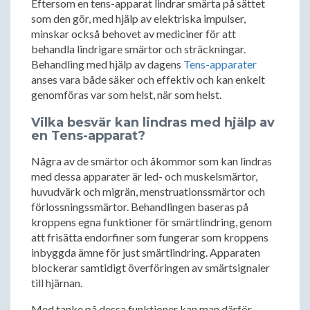
Eftersom en tens-apparat lindrar smärta på sättet
som den gör, med hjälp av elektriska impulser,
minskar också behovet av mediciner för att
behandla lindrigare smärtor och sträckningar.
Behandling med hjälp av dagens
Tens-apparater
anses vara både säker och effektiv och kan enkelt
genomföras var som helst, när som helst.
Vilka besvär kan lindras med hjälp av
en Tens-apparat?
Några av de smärtor och åkommor som kan lindras
med dessa apparater är led- och muskelsmärtor,
huvudvärk och migrän, menstruationssmärtor och
förlossningssmärtor. Behandlingen baseras på
kroppens egna funktioner för smärtlindring, genom
att frisätta endorfiner som fungerar som kroppens
inbyggda ämne för just smärtlindring. Apparaten
blockerar samtidigt överföringen av smärtsignaler
till hjärnan.
Med tanke på dessa funktioner kan man därför