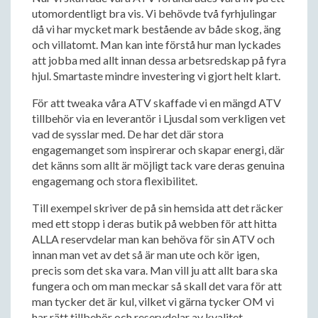
utomordentligt bra vis. Vi behövde två fyrhjulingar
då vi har mycket mark bestående av både skog, äng
och villatomt. Man kan inte förstå hur man lyckades
att jobba med allt innan dessa arbetsredskap på fyra
hjul. Smartaste mindre investering vi gjort helt klart.
För att tweaka våra ATV skaffade vi en mängd ATV
tillbehör via en leverantör i Ljusdal som verkligen vet
vad de sysslar med. De har det där stora
engagemanget som inspirerar och skapar energi, där
det känns som allt är möjligt tack vare deras genuina
engagemang och stora flexibilitet.
Till exempel skriver de på sin hemsida att det räcker
med ett stopp i deras butik på webben för att hitta
ALLA reservdelar man kan behöva för sin ATV och
innan man vet av det så är man ute och kör igen,
precis som det ska vara. Man vill ju att allt bara ska
fungera och om man meckar så skall det vara för att
man tycker det är kul, vilket vi gärna tycker OM vi
har rätt tillbehör och reservdelar av kvalitet.