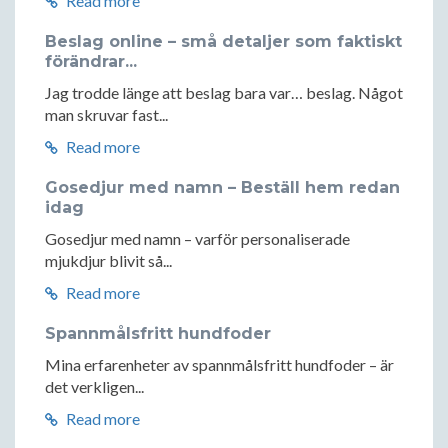
Read more
Beslag online – små detaljer som faktiskt
förändrar...
Jag trodde länge att beslag bara var… beslag. Något
man skruvar fast...
Read more
Gosedjur med namn – Beställ hem redan
idag
Gosedjur med namn – varför personaliserade
mjukdjur blivit så...
Read more
Spannmålsfritt hundfoder
Mina erfarenheter av spannmålsfritt hundfoder – är
det verkligen...
Read more