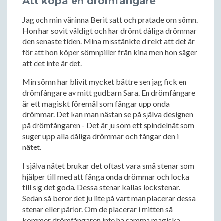
Att köpa en drömfångare
Jag och min väninna Berit satt och pratade om sömn.
Hon har sovit väldigt och har drömt dåliga drömmar
den senaste tiden. Mina misstänkte direkt att det är
för att hon köper sömnpiller från kina men hon säger
att det inte är det.
Min sömn har blivit mycket bättre sen jag fick en
drömfångare av mitt gudbarn Sara. En drömfångare
är ett magiskt föremål som fångar upp onda
drömmar. Det kan man nästan se på själva designen
på drömfångaren - Det är ju som ett spindelnät som
suger upp alla dåliga drömmar och fångar den i
nätet.
I själva nätet brukar det oftast vara små stenar som
hjälper till med att fånga onda drömmar och locka
till sig det goda. Dessa stenar kallas lockstenar.
Sedan så beror det ju lite på vart man placerar dessa
stenar eller pärlor. Om de placerar i mitten så
kommer drömfångaren inte ha samma magiska