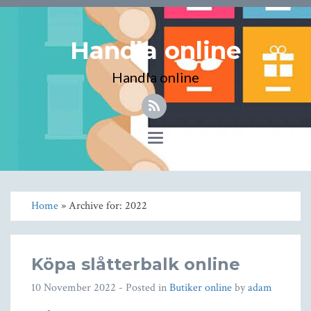
Handla online
Handla online
Toggle
navigation
Home
» Archive for: 2022
Köpa slåtterbalk online
10 November 2022
- Posted in
Butiker online
by
adam