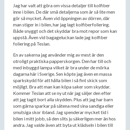
Jag har valt att göra om vissa detaljer till kolfiber
inne i bilen. De där små detaljerna som är så lite men
gör så mycket. Även vid öppningen av dörren, där
man stiger in i bilen, har jag lagt kolfiberfoliering.
Både snyggt och det skyddar bra mot repor som kan
uppstå. Även vid bagageluckan lade jag kolfiber
foliering på Teslan.
En av sakerna jag använder mig av mest är den
otroligt praktiska papperskorgen. Den har till och
med inbyggd lampa vilket är bra under de mörka
dagarna här i Sverige. Sen köpte jag även en massa
sparkskydd för att hålla bilen i så fint skick som
möjligt. Bra att man kan köpa saker som skyddar.
Kommer Teslan att se ny ut när jag säljer den efter
att jag tagit bort alla skydden. Plus att jag har barn
som gärna sparkar på sätena med sina sandiga eller
smutsiga skor ibland. Jag spenderar mycket tid i
bilen i mitt jobb, så den slits ju säkerligen mer än hos
andra. Jag valde även att byta ut klädseln i bilen till