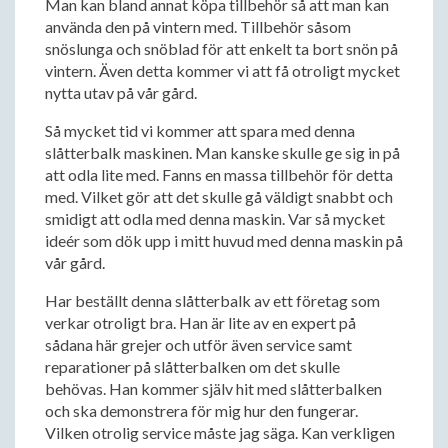
Man kan bland annat köpa tillbehör så att man kan
använda den på vintern med. Tillbehör såsom
snöslunga och snöblad för att enkelt ta bort snön på
vintern. Även detta kommer vi att få otroligt mycket
nytta utav på vår gård.
Så mycket tid vi kommer att spara med denna
slåtterbalk maskinen. Man kanske skulle ge sig in på
att odla lite med. Fanns en massa tillbehör för detta
med. Vilket gör att det skulle gå väldigt snabbt och
smidigt att odla med denna maskin. Var så mycket
ideér som dök upp i mitt huvud med denna maskin på
vår gård.
Har beställt denna slåtterbalk av ett företag som
verkar otroligt bra. Han är lite av en expert på
sådana här grejer och utför även service samt
reparationer på slåtterbalken om det skulle
behövas. Han kommer själv hit med slåtterbalken
och ska demonstrera för mig hur den fungerar.
Vilken otrolig service måste jag säga. Kan verkligen