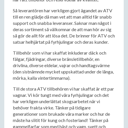
Så leverantören har verkligen gjort ägandet av ATV
till en ren glädje då man vet att man alltid får snabb
support och snabba leveranser. Saknar man något i
deras sortiment så välkomnar de att man hör av sig
så gör de allt för att lösa det. De brinner för ATV och
satsar helhjärtat på fyrhjulingar och deras kunder.
Tillbehör som vi har skaffat inkluderar däck och
fälgar, fjädringar, diverse bränsletillbehör, en
drivlina, diverse eldelar, vajrar och handtagsvärme
(den sistnämnde mycket uppskattad under de långa,
mörka, kalla vintertimmarna).
Till de stora ATV tillbehören vi har skaffat är ett par
vagnar. Vi kör tungt med våra fyrhjulingar och det
har verkligen underlättat skogsarbetet när vi
behöver frakta virke. Tänker på tidigare
generationer som brukade våra marker och hur de
måste ha slitit för kung och fosterland! Tänker på
gammelfarfar som med häst och vagn, svett och