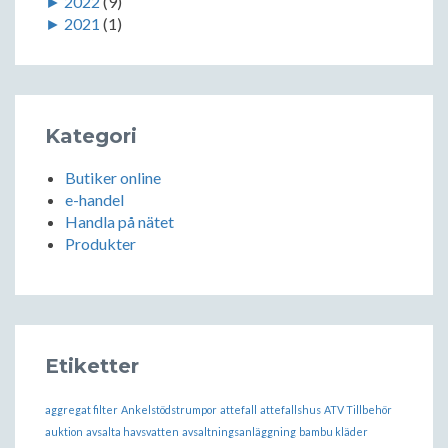
►
2022
(9)
►
2021
(1)
Kategori
Butiker online
e-handel
Handla på nätet
Produkter
Etiketter
aggregat filter
Ankelstödstrumpor
attefall
attefallshus
ATV Tillbehör
auktion
avsalta havsvatten
avsaltningsanläggning
bambu kläder