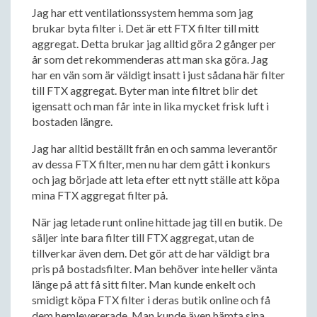
Jag har ett ventilationssystem hemma som jag
brukar byta filter i. Det är ett FTX filter till mitt
aggregat. Detta brukar jag alltid göra 2 gånger per
år som det rekommenderas att man ska göra. Jag
har en vän som är väldigt insatt i just sådana här filter
till FTX aggregat. Byter man inte filtret blir det
igensatt och man får inte in lika mycket frisk luft i
bostaden längre.
Jag har alltid beställt från en och samma leverantör
av dessa FTX filter, men nu har dem gått i konkurs
och jag började att leta efter ett nytt ställe att köpa
mina FTX aggregat filter på.
När jag letade runt online hittade jag till en butik. De
säljer inte bara filter till FTX aggregat, utan de
tillverkar även dem. Det gör att de har väldigt bra
pris på bostadsfilter. Man behöver inte heller vänta
länge på att få sitt filter. Man kunde enkelt och
smidigt köpa FTX filter i deras butik online och få
dem hemlevererade. Man kunde även hämta sina