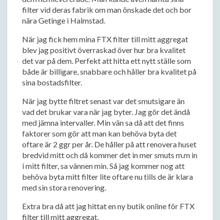
filter vid deras fabrik om man önskade det och bor
nära Getinge i Halmstad.
När jag fick hem mina FTX filter till mitt aggregat
blev jag positivt överraskad över hur bra kvalitet
det var på dem. Perfekt att hitta ett nytt ställe som
både är billigare, snabbare och håller bra kvalitet på
sina bostadsfilter.
När jag bytte filtret senast var det smutsigare än
vad det brukar vara när jag byter. Jag gör det ändå
med jämna intervaller. Min vän sa då att det finns
faktorer som gör att man kan behöva byta det
oftare är 2 ggr per år. De håller på att renovera huset
bredvid mitt och då kommer det in mer smuts m.m in
i mitt filter, sa vännen min. Så jag kommer nog att
behöva byta mitt filter lite oftare nu tills de är klara
med sin stora renovering.
Extra bra då att jag hittat en ny butik online för FTX
filter till mitt aggregat.