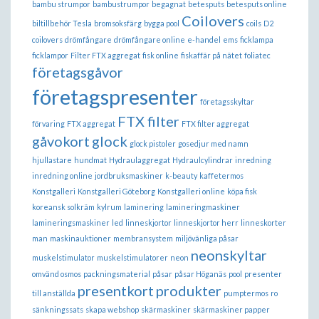
bambu strumpor
bambustrumpor
begagnat
betesputs
betesputs online
Coilovers
biltillbehör Tesla
bromsoksfärg
bygga pool
coils
D2
coilovers
drömfångare
drömfångare online
e-handel
ems
ficklampa
ficklampor
Filter FTX aggregat
fisk online
fiskaffär på nätet
foliatec
företagsgåvor
företagspresenter
företagsskyltar
FTX filter
förvaring
FTX aggregat
FTX filter aggregat
gåvokort
glock
glock pistoler
gosedjur med namn
hjullastare
hundmat
Hydraulaggregat
Hydraulcylindrar
inredning
inredning online
jordbruksmaskiner
k-beauty
kaffetermos
Konstgalleri
Konstgalleri Göteborg
Konstgalleri online
köpa fisk
koreansk solkräm
kylrum
laminering
lamineringmaskiner
lamineringsmaskiner
led
linneskjortor
linneskjortor herr
linneskorter
man
maskinauktioner
membransystem
miljövänliga påsar
neonskyltar
muskelstimulator
muskelstimulatorer
neon
omvänd osmos
packningsmaterial
påsar
påsar Höganäs
pool
presenter
presentkort
produkter
till anställda
pumptermos
ro
sänkningssats
skapa webshop
skärmaskiner
skärmaskiner papper