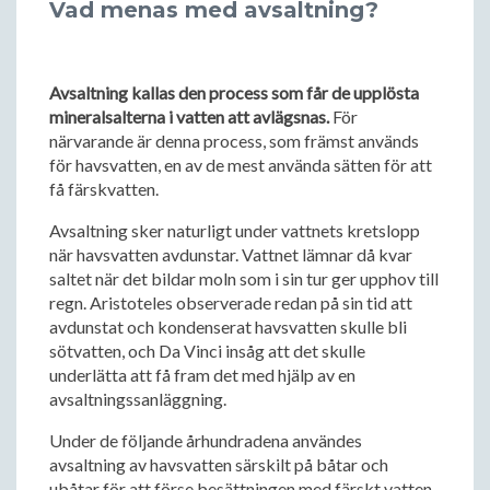
Vad menas med avsaltning?
Avsaltning kallas den process som får de upplösta
mineralsalterna i vatten att avlägsnas.
För
närvarande är denna process, som främst används
för havsvatten, en av de mest använda sätten för att
få färskvatten.
Avsaltning sker naturligt under vattnets kretslopp
när havsvatten avdunstar. Vattnet lämnar då kvar
saltet när det bildar moln som i sin tur ger upphov till
regn. Aristoteles observerade redan på sin tid att
avdunstat och kondenserat havsvatten skulle bli
sötvatten, och Da Vinci insåg att det skulle
underlätta att få fram det med hjälp av en
avsaltningssanläggning.
Under de följande århundradena användes
avsaltning av havsvatten särskilt på båtar och
ubåtar för att förse besättningen med färskt vatten