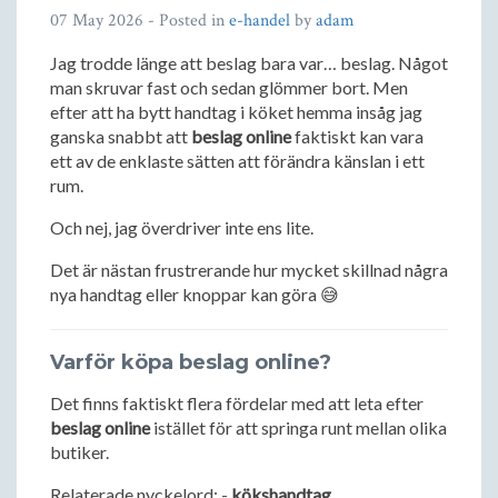
07 May 2026
- Posted in
e-handel
by
adam
Jag trodde länge att beslag bara var… beslag. Något
man skruvar fast och sedan glömmer bort. Men
efter att ha bytt handtag i köket hemma insåg jag
ganska snabbt att
beslag online
faktiskt kan vara
ett av de enklaste sätten att förändra känslan i ett
rum.
Och nej, jag överdriver inte ens lite.
Det är nästan frustrerande hur mycket skillnad några
nya handtag eller knoppar kan göra 😅
Varför köpa beslag online?
Det finns faktiskt flera fördelar med att leta efter
beslag online
istället för att springa runt mellan olika
butiker.
Relaterade nyckelord: -
kökshandtag