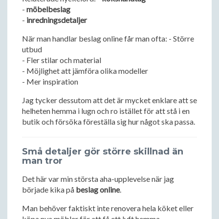
-
möbelbeslag
-
inredningsdetaljer
När man handlar beslag online får man ofta: - Större
utbud
- Fler stilar och material
- Möjlighet att jämföra olika modeller
- Mer inspiration
Jag tycker dessutom att det är mycket enklare att se
helheten hemma i lugn och ro istället för att stå i en
butik och försöka föreställa sig hur något ska passa.
Små detaljer gör större skillnad än
man tror
Det här var min största aha-upplevelse när jag
började kika på
beslag online
.
Man behöver faktiskt inte renovera hela köket eller
köpa nya möbler för att få ett lyft hemma.