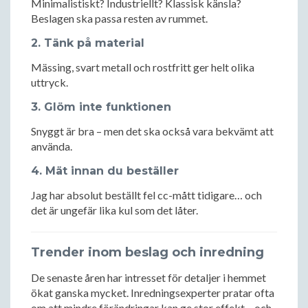
Minimalistiskt? Industriellt? Klassisk känsla?
Beslagen ska passa resten av rummet.
2. Tänk på material
Mässing, svart metall och rostfritt ger helt olika
uttryck.
3. Glöm inte funktionen
Snyggt är bra – men det ska också vara bekvämt att
använda.
4. Mät innan du beställer
Jag har absolut beställt fel cc-mått tidigare… och
det är ungefär lika kul som det låter.
Trender inom beslag och inredning
De senaste åren har intresset för detaljer i hemmet
ökat ganska mycket. Inredningsexperter pratar ofta
om att mindre förändringar kan ge stor effekt – och