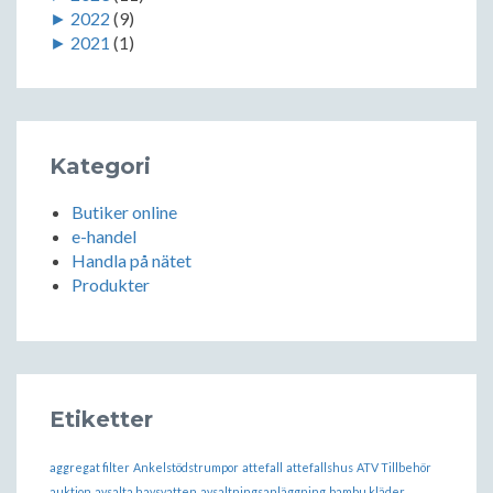
►
2022
(9)
►
2021
(1)
Kategori
Butiker online
e-handel
Handla på nätet
Produkter
Etiketter
aggregat filter
Ankelstödstrumpor
attefall
attefallshus
ATV Tillbehör
auktion
avsalta havsvatten
avsaltningsanläggning
bambu kläder