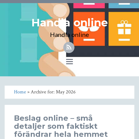
Handla online
Handla online
Toggle
navigation
Home
» Archive for: May 2026
Beslag online – små
detaljer som faktiskt
förändrar hela hemmet