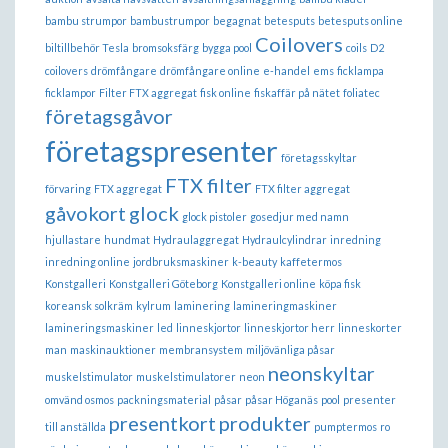
bambu strumpor
bambustrumpor
begagnat
betesputs
betesputs online
Coilovers
biltillbehör Tesla
bromsoksfärg
bygga pool
coils
D2
coilovers
drömfångare
drömfångare online
e-handel
ems
ficklampa
ficklampor
Filter FTX aggregat
fisk online
fiskaffär på nätet
foliatec
företagsgåvor
företagspresenter
företagsskyltar
FTX filter
förvaring
FTX aggregat
FTX filter aggregat
gåvokort
glock
glock pistoler
gosedjur med namn
hjullastare
hundmat
Hydraulaggregat
Hydraulcylindrar
inredning
inredning online
jordbruksmaskiner
k-beauty
kaffetermos
Konstgalleri
Konstgalleri Göteborg
Konstgalleri online
köpa fisk
koreansk solkräm
kylrum
laminering
lamineringmaskiner
lamineringsmaskiner
led
linneskjortor
linneskjortor herr
linneskorter
man
maskinauktioner
membransystem
miljövänliga påsar
neonskyltar
muskelstimulator
muskelstimulatorer
neon
omvänd osmos
packningsmaterial
påsar
påsar Höganäs
pool
presenter
presentkort
produkter
till anställda
pumptermos
ro