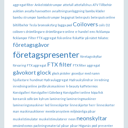
aggregat filter
Ankelstödstrumpor
attefall
attefallshus
ATV Tillbehör
auktion
avsalta havsvatten
avsaltningsanläggning
bambu kläder
bambu strumpor
bambustrumpor
begagnat
betesputs
betesputs online
Coilovers
biltillbehör Tesla
bromsoksfärg
bygga pool
coils
D2
coilovers
drömfångare
drömfångare online
e-handel
ems
ficklampa
ficklampor
Filter FTX aggregat
fisk online
fiskaffär på nätet
foliatec
företagsgåvor
företagspresenter
företagsskyltar
FTX filter
förvaring
FTX aggregat
FTX filter aggregat
gåvokort
glock
glock pistoler
gosedjur med namn
hjullastare
hundmat
Hydraulaggregat
Hydraulcylindrar
inredning
inredning online
jordbruksmaskiner
k-beauty
kaffetermos
Konstgalleri
Konstgalleri Göteborg
Konstgalleri online
köpa fisk
koreansk solkräm
kylrum
laminering
lamineringmaskiner
lamineringsmaskiner
led
linneskjortor
linneskjortor herr
linneskorter
man
maskinauktioner
membransystem
miljövänliga påsar
neonskyltar
muskelstimulator
muskelstimulatorer
neon
omvänd osmos
packningsmaterial
påsar
påsar Höganäs
pool
presenter