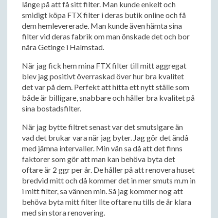
länge på att få sitt filter. Man kunde enkelt och
smidigt köpa FTX filter i deras butik online och få
dem hemlevererade. Man kunde även hämta sina
filter vid deras fabrik om man önskade det och bor
nära Getinge i Halmstad.
När jag fick hem mina FTX filter till mitt aggregat
blev jag positivt överraskad över hur bra kvalitet
det var på dem. Perfekt att hitta ett nytt ställe som
både är billigare, snabbare och håller bra kvalitet på
sina bostadsfilter.
När jag bytte filtret senast var det smutsigare än
vad det brukar vara när jag byter. Jag gör det ändå
med jämna intervaller. Min vän sa då att det finns
faktorer som gör att man kan behöva byta det
oftare är 2 ggr per år. De håller på att renovera huset
bredvid mitt och då kommer det in mer smuts m.m in
i mitt filter, sa vännen min. Så jag kommer nog att
behöva byta mitt filter lite oftare nu tills de är klara
med sin stora renovering.