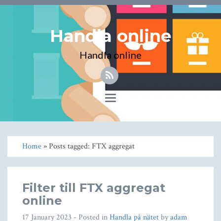
Handla online
Handla online
Toggle
navigation
Home
» Posts tagged: FTX aggregat
Filter till FTX aggregat
online
17 January 2023
- Posted in
Handla på nätet
by
adam