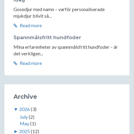
Gosedjur med namn – varför personaliserade
mjukdjur blivit så...
Read more
Spannmålsfritt hundfoder
Mina erfarenheter av spannmålsfritt hundfoder – är
det verkligen...
Read more
Archive
▼
2026
(3)
July
(2)
May
(1)
►
2025
(12)