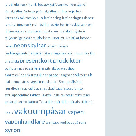
jordbruksmaskiner
k-beauty
kaffetermos
Konstgalleri
Konstgalleri Göteborg
Konstgalleri online
köpa fisk
koreansk solkräm
kylrum
laminering
lamineringmaskiner
lamineringsmaskiner
led
linneskjortor
linneskjortor herr
linneskorter man
maskinauktioner
membransystem
miljövänliga påsar
muskelstimulator
muskelstimulatorer
neonskyltar
neon
omvänd osmos
packningsmaterial
påsar
påsar Höganäs
pool
presenter till
presentkort
produkter
anställda
pumptermos
ro
sänkningssats
skapa webshop
skärmaskiner
skärmaskiner papper
slaghack
Slåtterbalk
slåttermaskin
snygga linneskjortor
Spannmålsfritt
hundfoder
stickad blazer
stickad kavaj
stödstrumpor
strumpor online
takbox
Takbox Tesla
takboxar
tens
tens-
apparat
termoskanna
Tesla tillbehör
tillbehör atv
tillbehör
vakuumpåsar
vapen
Tesla
vapenhandlare
wellpapp
wellpapp på rulle
xyron