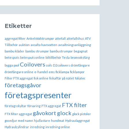
Etiketter
aggregat filter
Ankelstödstrumpor
attefall
attefallshus
ATV
Tillbehör
auktion
avsalta havsvatten
avsaltningsanläggning
bambu kläder
bambu strumpor
bambustrumpor
begagnat
betesputs
betesputs online
biltillbehör Tesla
bromsoksfärg
Coilovers
bygga pool
coils
D2 coilovers
drömfångare
drömfångare online
e-handel
ems
ficklampa
ficklampor
Filter FTX aggregat
fisk online
fiskaffär på nätet
foliatec
företagsgåvor
företagspresenter
FTX filter
företagsskyltar
förvaring
FTX aggregat
gåvokort
glock
FTX filter aggregat
glock pistoler
gosedjur med namn
hjullastare
hundmat
Hydraulaggregat
Hydraulcylindrar
inredning
inredning online