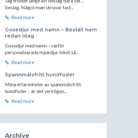
Jag trodde länge att beslag bara var…
beslag. Något man skruvar fast...
Read more
Gosedjur med namn – Beställ hem
redan idag
Gosedjur med namn – varför
personaliserade mjukdjur blivit så...
Read more
Spannmålsfritt hundfoder
Mina erfarenheter av spannmålsfritt
hundfoder – är det verkligen...
Read more
Archive