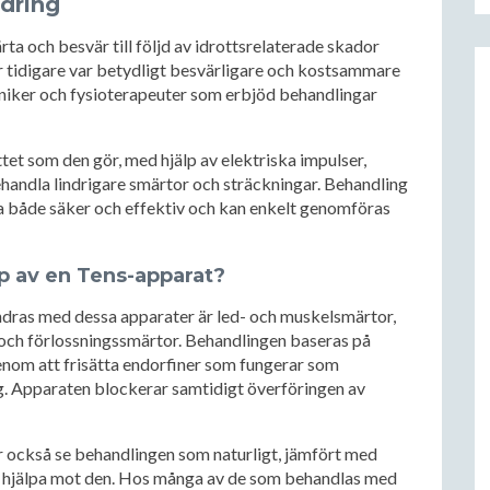
ndring
a och besvär till följd av idrottsrelaterade skador
r tidigare var betydligt besvärligare och kostsammare
liniker och fysioterapeuter som erbjöd behandlingar
tet som den gör, med hjälp av elektriska impulser,
handla lindrigare smärtor och sträckningar. Behandling
a både säker och effektiv och kan enkelt genomföras
lp av en Tens-apparat?
dras med dessa apparater är led- och muskelsmärtor,
och förlossningssmärtor. Behandlingen baseras på
enom att frisätta endorfiner som fungerar som
g. Apparaten blockerar samtidigt överföringen av
 också se behandlingen som naturligt, jämfört med
t hjälpa mot den. Hos många av de som behandlas med