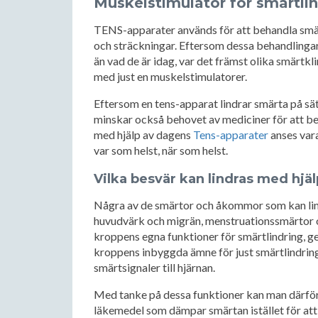
Muskelstimulator för smärtli
TENS-apparater används för att behandla smärt
och sträckningar. Eftersom dessa behandlinga
än vad de är idag, var det främst olika smärtk
med just en muskelstimulatorer.
Eftersom en tens-apparat lindrar smärta på sät
minskar också behovet av mediciner för att be
med hjälp av dagens
Tens-apparater
anses var
var som helst, när som helst.
Vilka besvär kan lindras med hjä
Några av de smärtor och åkommor som kan lin
huvudvärk och migrän, menstruationssmärtor 
kroppens egna funktioner för smärtlindring, g
kroppens inbyggda ämne för just smärtlindrin
smärtsignaler till hjärnan.
Med tanke på dessa funktioner kan man därför
läkemedel som dämpar smärtan istället för at