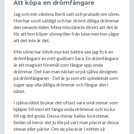
Att köpa en drömfångare
Jag och min väninna Berit satt och pratade om sömn.
Hon har sovit väldigt och har drömt dåliga drömmar
den senaste tiden. Mina misstänkte direkt att det är
för att hon köper sömnpiller från kina men hon säger
att det inte är det.
Min sömn har blivit mycket bättre sen jag fick en
drömfångare av mitt gudbarn Sara. En drömfångare
är ett magiskt föremål som fångar upp onda
drömmar. Det kan man nästan se på själva designen
på drömfångaren - Det är ju som ett spindelnät som
suger upp alla dåliga drömmar och fångar den i
nätet.
I själva nätet brukar det oftast vara små stenar som
hjälper till med att fånga onda drömmar och locka
till sig det goda. Dessa stenar kallas lockstenar.
Sedan så beror det ju lite på vart man placerar dessa
stenar eller pärlor. Om de placerar i mitten så