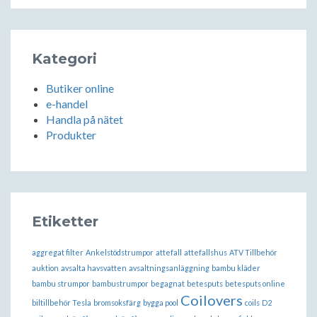
Kategori
Butiker online
e-handel
Handla på nätet
Produkter
Etiketter
aggregat filter
Ankelstödstrumpor
attefall
attefallshus
ATV Tillbehör
auktion
avsalta havsvatten
avsaltningsanläggning
bambu kläder
bambu strumpor
bambustrumpor
begagnat
betesputs
betesputs online
Coilovers
biltillbehör Tesla
bromsoksfärg
bygga pool
coils
D2