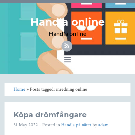
Handla online
Handla online
Toggle
navigation
Home
» Posts tagged: inredning online
Köpa drömfångare
31 May 2022
- Posted in
Handla på nätet
by
adam