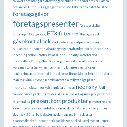
coilovers
drömfångare
drömfångare online
e-handel
ems
ficklampa
ficklampor
Filter FTX aggregat
fisk online
fiskaffär på nätet
foliatec
företagsgåvor
företagspresenter
företagsskyltar
FTX filter
förvaring
FTX aggregat
FTX filter aggregat
gåvokort
glock
glock pistoler
gosedjur med namn
hjullastare
hundmat
Hydraulaggregat
Hydraulcylindrar
inredning
inredning online
jordbruksmaskiner
k-beauty
kaffetermos
Konstgalleri
Konstgalleri Göteborg
Konstgalleri online
köpa fisk
koreansk solkräm
kylrum
laminering
lamineringmaskiner
lamineringsmaskiner
led
linneskjortor
linneskjortor herr
linneskorter
man
maskinauktioner
membransystem
miljövänliga påsar
neonskyltar
muskelstimulator
muskelstimulatorer
neon
omvänd osmos
packningsmaterial
påsar
påsar Höganäs
pool
presenter
presentkort
produkter
till anställda
pumptermos
ro
sänkningssats
skapa webshop
skärmaskiner
skärmaskiner papper
slaghack
Slåtterbalk
slåttermaskin
snygga linneskjortor
Spannmålsfritt hundfoder
stickad blazer
stickad kavaj
stödstrumpor
strumpor online
takbox
Takbox Tesla
takboxar
tens
tens-apparat