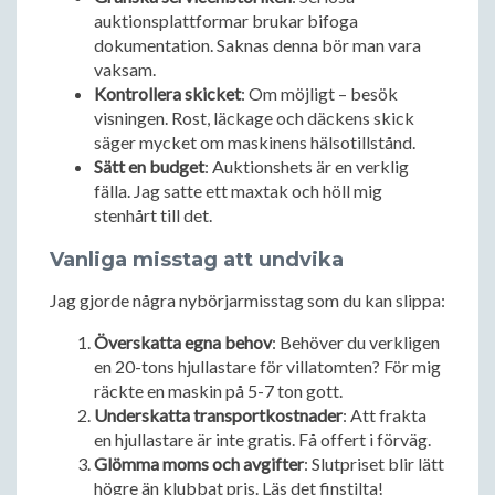
auktionsplattformar brukar bifoga
dokumentation. Saknas denna bör man vara
vaksam.
Kontrollera skicket
: Om möjligt – besök
visningen. Rost, läckage och däckens skick
säger mycket om maskinens hälsotillstånd.
Sätt en budget
: Auktionshets är en verklig
fälla. Jag satte ett maxtak och höll mig
stenhårt till det.
Vanliga misstag att undvika
Jag gjorde några nybörjarmisstag som du kan slippa:
Överskatta egna behov
: Behöver du verkligen
en 20-tons hjullastare för villatomten? För mig
räckte en maskin på 5-7 ton gott.
Underskatta transportkostnader
: Att frakta
en hjullastare är inte gratis. Få offert i förväg.
Glömma moms och avgifter
: Slutpriset blir lätt
högre än klubbat pris. Läs det finstilta!