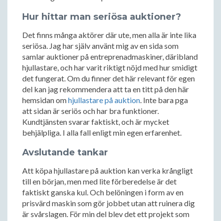
Hur hittar man seriösa auktioner?
Det finns många aktörer där ute, men alla är inte lika
seriösa. Jag har själv använt mig av en sida som
samlar auktioner på entreprenadmaskiner, däribland
hjullastare, och har varit riktigt nöjd med hur smidigt
det fungerat. Om du finner det här relevant för egen
del kan jag rekommendera att ta en titt på den här
hemsidan om
hjullastare på auktion
. Inte bara pga
att sidan är seriös och har bra funktioner.
Kundtjänsten svarar faktiskt, och är mycket
behjälpliga. I alla fall enligt min egen erfarenhet.
Avslutande tankar
Att köpa hjullastare på auktion kan verka krångligt
till en början, men med lite förberedelse är det
faktiskt ganska kul. Och belöningen i form av en
prisvärd maskin som gör jobbet utan att ruinera dig
är svårslagen. För min del blev det ett projekt som