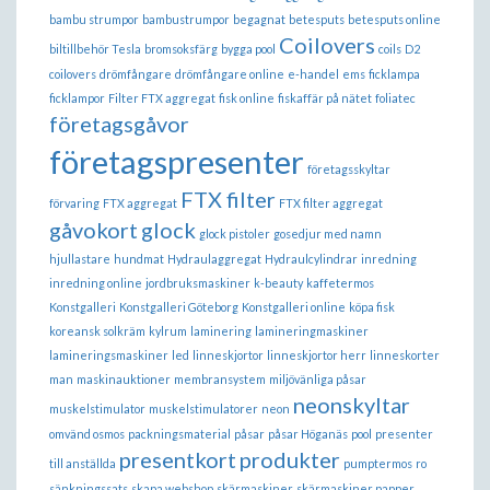
bambu strumpor
bambustrumpor
begagnat
betesputs
betesputs online
Coilovers
biltillbehör Tesla
bromsoksfärg
bygga pool
coils
D2
coilovers
drömfångare
drömfångare online
e-handel
ems
ficklampa
ficklampor
Filter FTX aggregat
fisk online
fiskaffär på nätet
foliatec
företagsgåvor
företagspresenter
företagsskyltar
FTX filter
förvaring
FTX aggregat
FTX filter aggregat
gåvokort
glock
glock pistoler
gosedjur med namn
hjullastare
hundmat
Hydraulaggregat
Hydraulcylindrar
inredning
inredning online
jordbruksmaskiner
k-beauty
kaffetermos
Konstgalleri
Konstgalleri Göteborg
Konstgalleri online
köpa fisk
koreansk solkräm
kylrum
laminering
lamineringmaskiner
lamineringsmaskiner
led
linneskjortor
linneskjortor herr
linneskorter
man
maskinauktioner
membransystem
miljövänliga påsar
neonskyltar
muskelstimulator
muskelstimulatorer
neon
omvänd osmos
packningsmaterial
påsar
påsar Höganäs
pool
presenter
presentkort
produkter
till anställda
pumptermos
ro
sänkningssats
skapa webshop
skärmaskiner
skärmaskiner papper