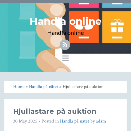
Handla online
Handla online
Toggle
navigation
Home
»
Handla på nätet
» Hjullastare på auktion
Hjullastare på auktion
30 May 2025
- Posted in
Handla på nätet
by
adam