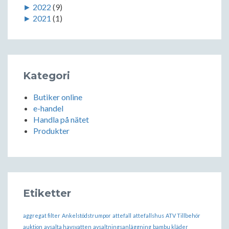
►
2022
(9)
►
2021
(1)
Kategori
Butiker online
e-handel
Handla på nätet
Produkter
Etiketter
aggregat filter
Ankelstödstrumpor
attefall
attefallshus
ATV Tillbehör
auktion
avsalta havsvatten
avsaltningsanläggning
bambu kläder