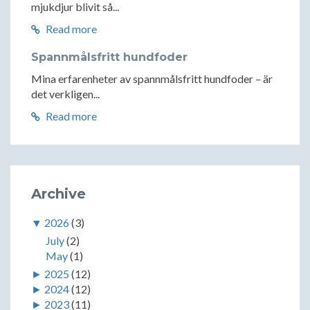
mjukdjur blivit så...
Read more
Spannmålsfritt hundfoder
Mina erfarenheter av spannmålsfritt hundfoder – är
det verkligen...
Read more
Archive
▼
2026
(3)
July
(2)
May
(1)
►
2025
(12)
►
2024
(12)
►
2023
(11)